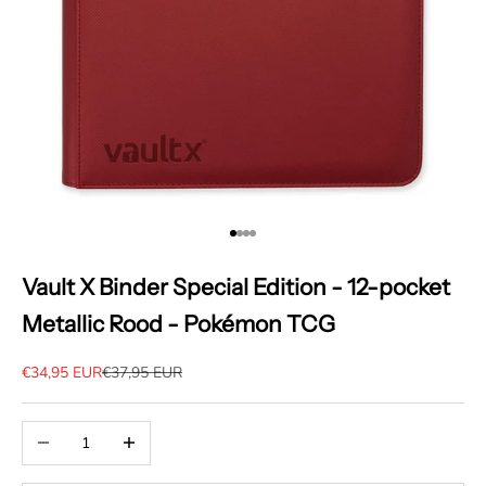
Naar artikel 1
Naar artikel 2
Naar artikel 3
Naar artikel 4
Vault X Binder Special Edition - 12-pocket
Metallic Rood - Pokémon TCG
Aanbiedingsprijs
Normale prijs
€34,95 EUR
€37,95 EUR
Aantal verlagen
Aantal verhogen