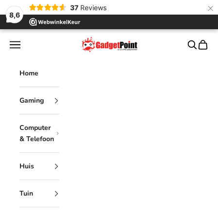
×
37
Reviews
8,6
Naar inhoud
Gadgetpoint
Menu
Zoeken
Winke
Home
Gaming
Computer
& Telefoon
Huis
Tuin