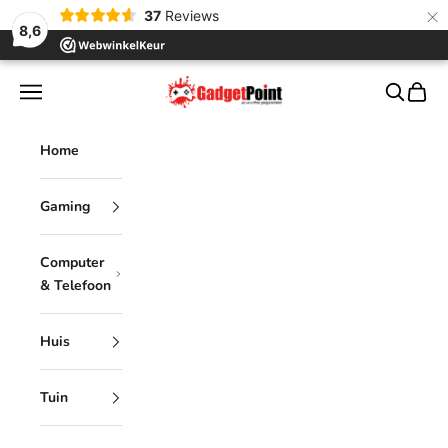
×
37
Reviews
8,6
Naar inhoud
Gadgetpoint
Menu
Zoeken
Winke
Home
Gaming
Computer
& Telefoon
Huis
Tuin