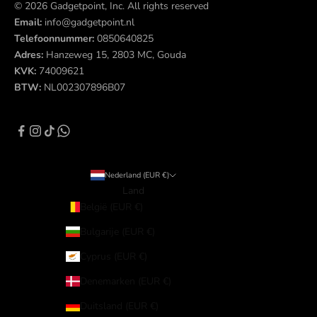
© 2026 Gadgetpoint, Inc. All rights reserved
Email:
info@gadgetpoint.nl
Telefoonnummer:
0850640825
Adres:
Hanzeweg 15, 2803 MC, Gouda
KVK:
74009621
BTW:
NL002307896B07
Nederland (EUR €)
Land
België (EUR €)
Bulgarije (EUR €)
Cyprus (EUR €)
Denemarken (EUR €)
Duitsland (EUR €)