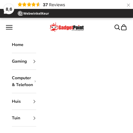
×
37
Reviews
8,6
Naar inhoud
Gadgetpoint
Menu
Zoeken
Winke
Home
Gaming
Computer
& Telefoon
Huis
Tuin