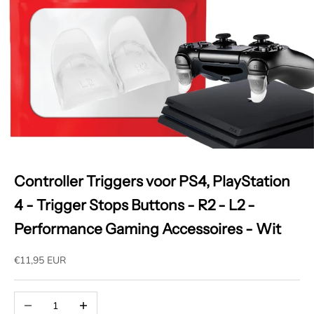
Controller Triggers voor PS4, PlayStation
4 - Trigger Stops Buttons - R2 - L2 -
Performance Gaming Accessoires - Wit
Aanbiedingsprijs
€11,95 EUR
Aantal verlagen
Aantal verhogen