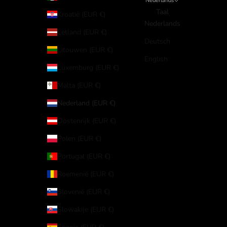
Nederlands
Taal
Kroatië (EUR €)
Nederlands
Letland (EUR €)
Deutsch
Litouwen (EUR €)
English
Luxemburg (EUR €)
Malta (EUR €)
Nederland (EUR €)
Oostenrijk (EUR €)
Polen (EUR €)
Portugal (EUR €)
Roemenië (EUR €)
Slovenië (EUR €)
Slowakije (EUR €)