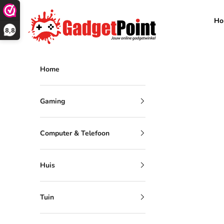
Naar inhoud
Gadgetpoint
Ho
8,8
Home
Gaming
Computer & Telefoon
Huis
Tuin