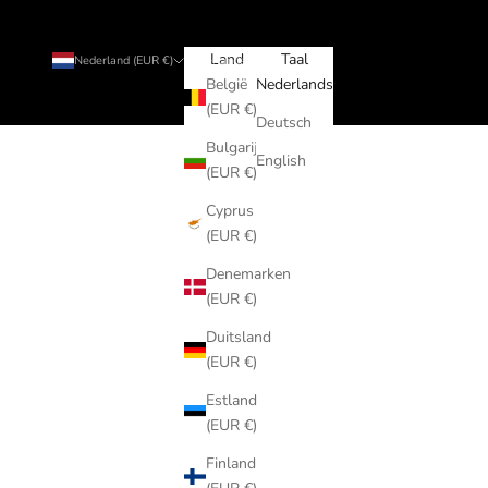
Land
Taal
Nederland (EUR €)
Nederlands
België
Nederlands
(EUR €)
Deutsch
Bulgarije
English
(EUR €)
Cyprus
(EUR €)
Denemarken
(EUR €)
Duitsland
(EUR €)
Estland
(EUR €)
Finland