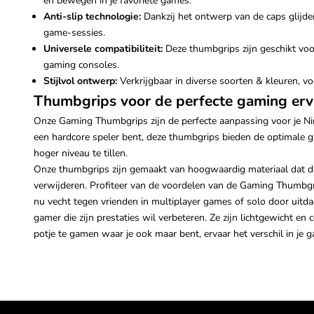
en bewegen in je favoriete games.
Anti-slip technologie:
Dankzij het ontwerp van de caps glijden 
game-sessies.
Universele compatibiliteit:
Deze thumbgrips zijn geschikt voor 
gaming consoles.
Stijlvol ontwerp:
Verkrijgbaar in diverse soorten & kleuren, voe
Thumbgrips voor de perfecte gaming erv
Onze Gaming Thumbgrips zijn de perfecte aanpassing voor je Ni
een hardcore speler bent, deze thumbgrips bieden de optimale gr
hoger niveau te tillen.
Onze thumbgrips zijn gemaakt van hoogwaardig materiaal dat duu
verwijderen. Profiteer van de voordelen van de Gaming Thumbgri
nu vecht tegen vrienden in multiplayer games of solo door uitd
gamer die zijn prestaties wil verbeteren. Ze zijn lichtgewicht e
potje te gamen waar je ook maar bent, ervaar het verschil in je 