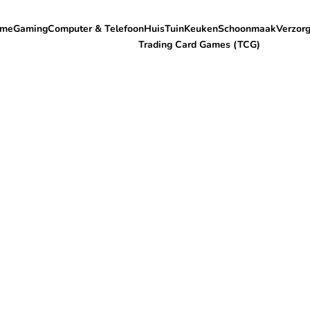
me
Gaming
Computer & Telefoon
Huis
Tuin
Keuken
Schoonmaak
Verzorg
Trading Card Games (TCG)