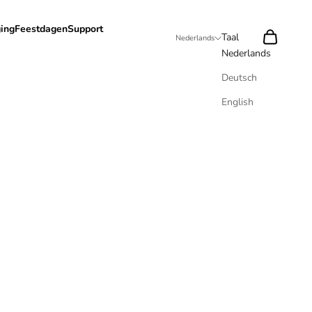
ing
Feestdagen
Support
Zoeken
Winkelwag
Taal
Nederlands
Nederlands
Deutsch
English