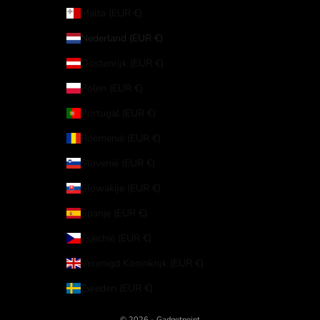
Malta (EUR €)
Nederland (EUR €)
Oostenrijk (EUR €)
Polen (EUR €)
Portugal (EUR €)
Roemenië (EUR €)
Slovenië (EUR €)
Slowakije (EUR €)
Spanje (EUR €)
Tsjechië (EUR €)
Verenigd Koninkrijk (EUR €)
Zweden (EUR €)
© 2026 - Gadgetpoint