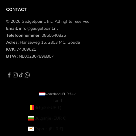
CONTACT
© 2026 Gadgetpoint, Inc. All rights reserved
Email:
info@gadgetpoint.nl
Telefoonnummer:
0850640825
Adres:
Hanzeweg 15, 2803 MC, Gouda
KVK:
74009621
BTW:
NL002307896B07
Nederland (EUR €)
Land
België (EUR €)
Bulgarije (EUR €)
Cyprus (EUR €)