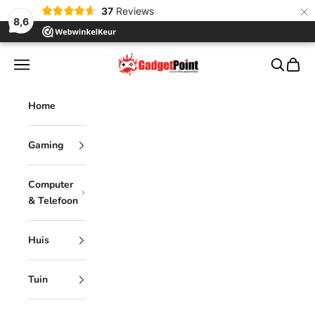
×
37
Reviews
8,6
Naar inhoud
Gadgetpoint
Menu
Zoeken
Winke
Home
Gaming
Computer
& Telefoon
Huis
Tuin