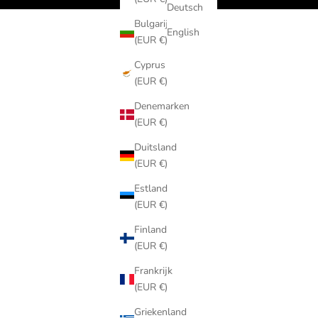
Deutsch
Bulgarije
English
(EUR €)
Cyprus
(EUR €)
Denemarken
(EUR €)
Duitsland
(EUR €)
Estland
(EUR €)
Finland
(EUR €)
Frankrijk
(EUR €)
Griekenland