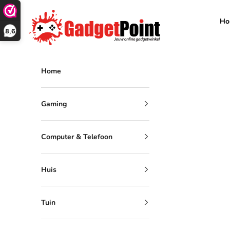
Naar inhoud
Gadgetpoint
Ho
8,6
Home
Gaming
Computer & Telefoon
Huis
Tuin