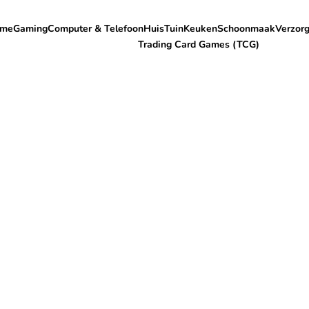
me
Gaming
Computer & Telefoon
Huis
Tuin
Keuken
Schoonmaak
Verzorg
Trading Card Games (TCG)