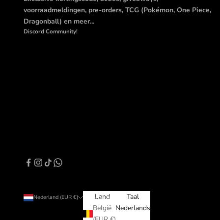
voorraadmeldingen, pre-orders, TCG (Pokémon, One Piece,
Dragonball) en meer...
Discord Community!
Land
Taal
Nederland (EUR €)
Nederlands
België
Nederlands
(EUR €)