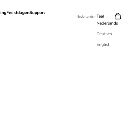
ing
Feestdagen
Support
Zoeken
Winkelwag
Taal
Nederlands
Nederlands
Deutsch
English