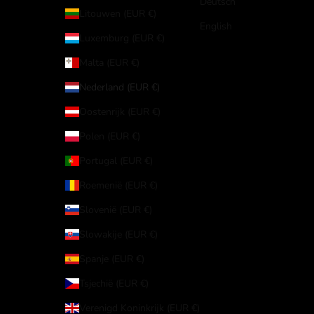
Deutsch
Litouwen (EUR €)
English
Luxemburg (EUR €)
Malta (EUR €)
Nederland (EUR €)
Oostenrijk (EUR €)
Polen (EUR €)
Portugal (EUR €)
Roemenië (EUR €)
Slovenië (EUR €)
Slowakije (EUR €)
Spanje (EUR €)
Tsjechië (EUR €)
Verenigd Koninkrijk (EUR €)