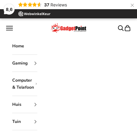
×
37
Reviews
8,6
Naar inhoud
Gadgetpoint
Menu
Zoeken
Winke
Home
Gaming
Computer
& Telefoon
Huis
Tuin