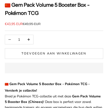
Gem Pack Volume 5 Booster Box -
Pokémon TCG
Aanbiedingsprijs
Normale prijs
€43,95 EUR
€49,95 EUR
Aantal verlagen
Aantal verhogen
TOEVOEGEN AAN WINKELWAGEN
Gem Pack Volume 5 Booster Box - Pokémon TCG -
Versterk je collectie!
Breid je Pokémon TCG-collectie uit met deze
Gem Pack Volume
5 Booster Box (Chinees)
! Deze box is perfect voor zowel
beginnende trainers als ervaren verzamelaars die hun deck willen