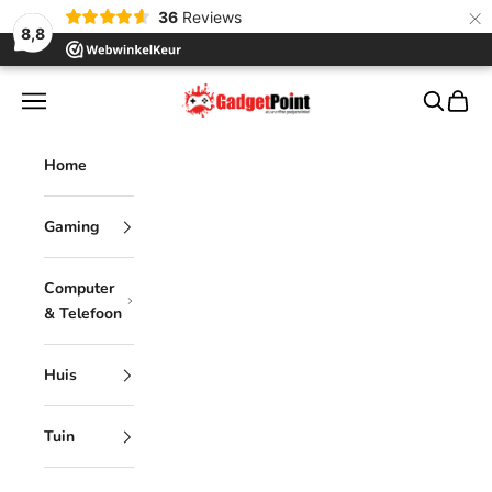
×
36
Reviews
8,8
Naar inhoud
Gadgetpoint
Menu
Zoeken
Winke
Home
Gaming
Computer
& Telefoon
Huis
Tuin