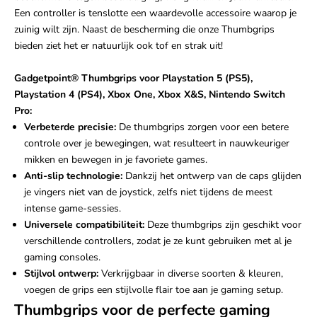
Een controller is tenslotte een waardevolle accessoire waarop je
zuinig wilt zijn. Naast de bescherming die onze Thumbgrips
bieden ziet het er natuurlijk ook tof en strak uit!
Gadgetpoint
®
Thumbgrips voor Playstation 5 (PS5),
Playstation 4 (PS4), Xbox One, Xbox X&S, Nintendo Switch
Pro:
Verbeterde precisie:
De thumbgrips zorgen voor een betere
controle over je bewegingen, wat resulteert in nauwkeuriger
mikken en bewegen in je favoriete games.
Anti-slip technologie:
Dankzij het ontwerp van de caps glijden
je vingers niet van de joystick, zelfs niet tijdens de meest
intense game-sessies.
Universele compatibiliteit:
Deze thumbgrips zijn geschikt voor
verschillende controllers, zodat je ze kunt gebruiken met al je
gaming consoles.
Stijlvol ontwerp:
Verkrijgbaar in diverse soorten & kleuren,
voegen de grips een stijlvolle flair toe aan je gaming setup.
Thumbgrips voor de perfecte gaming