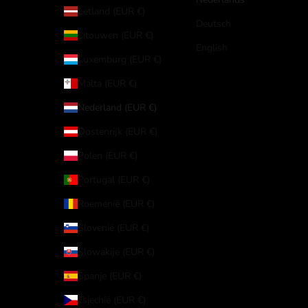
Letland (EUR €)
Deutsch
Litouwen (EUR €)
English
Luxemburg (EUR €)
Malta (EUR €)
Nederland (EUR €)
Oostenrijk (EUR €)
Polen (EUR €)
Portugal (EUR €)
Roemenië (EUR €)
Slovenië (EUR €)
Slowakije (EUR €)
Spanje (EUR €)
Tsjechië (EUR €)