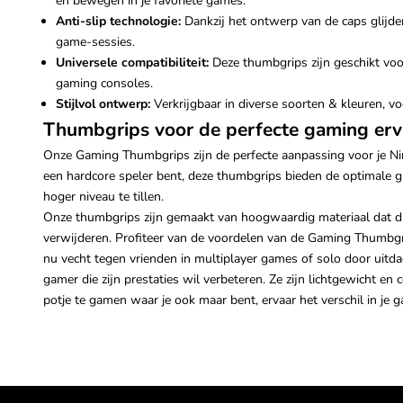
en bewegen in je favoriete games.
Anti-slip technologie:
Dankzij het ontwerp van de caps glijden 
game-sessies.
Universele compatibiliteit:
Deze thumbgrips zijn geschikt voor 
gaming consoles.
Stijlvol ontwerp:
Verkrijgbaar in diverse soorten & kleuren, voe
Thumbgrips voor de perfecte gaming erv
Onze Gaming Thumbgrips zijn de perfecte aanpassing voor je Ni
een hardcore speler bent, deze thumbgrips bieden de optimale gr
hoger niveau te tillen.
Onze thumbgrips zijn gemaakt van hoogwaardig materiaal dat duu
verwijderen. Profiteer van de voordelen van de Gaming Thumbgri
nu vecht tegen vrienden in multiplayer games of solo door uitd
gamer die zijn prestaties wil verbeteren. Ze zijn lichtgewicht e
potje te gamen waar je ook maar bent, ervaar het verschil in je 