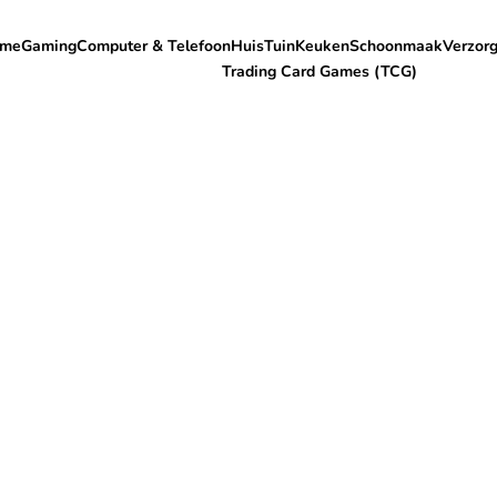
me
Gaming
Computer & Telefoon
Huis
Tuin
Keuken
Schoonmaak
Verzorg
Trading Card Games (TCG)