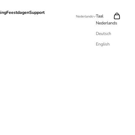
ing
Feestdagen
Support
Zoeken
Winkelwag
Taal
Nederlands
Nederlands
Deutsch
English