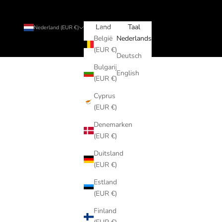
Land
Taal
Nederland (EUR €)
Nederlands
België
Nederlands
(EUR €)
Deutsch
Bulgarije
English
(EUR €)
Cyprus
(EUR €)
Denemarken
(EUR €)
Duitsland
(EUR €)
Estland
(EUR €)
Finland