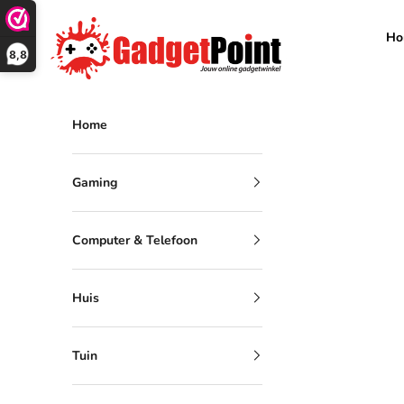
Naar inhoud
Gadgetpoint
Ho
8,8
Home
Gaming
Computer & Telefoon
Huis
Tuin