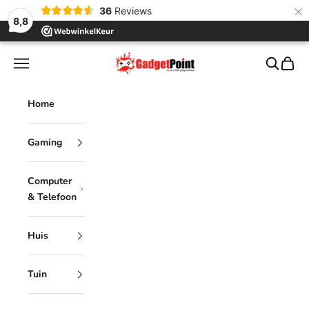
×
36
Reviews
8,8
Naar inhoud
Gadgetpoint
Menu
Zoeken
Winke
Home
Gaming
Computer
& Telefoon
Huis
Tuin