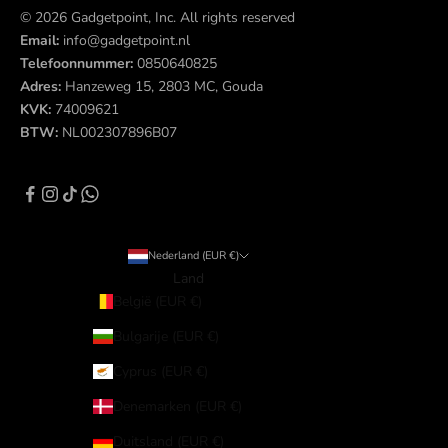
© 2026 Gadgetpoint, Inc. All rights reserved
Email:
info@gadgetpoint.nl
Telefoonnummer:
0850640825
Adres:
Hanzeweg 15, 2803 MC, Gouda
KVK:
74009621
BTW:
NL002307896B07
Nederland (EUR €)
Land
België (EUR €)
Bulgarije (EUR €)
Cyprus (EUR €)
Denemarken (EUR €)
Duitsland (EUR €)