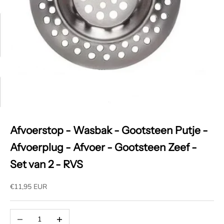
Afvoerstop - Wasbak - Gootsteen Putje -
Afvoerplug - Afvoer - Gootsteen Zeef -
Set van 2 - RVS
Aanbiedingsprijs
€11,95 EUR
Aantal verlagen
Aantal verhogen