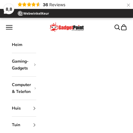
×
36
Reviews
8,8
Zum Inhalt springen
Gadgetpoint
Menü
Suchen
Waren
Heim
Gaming-
Gadgets
Computer
& Telefon
Huis
Tuin