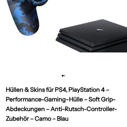
Gehe zu Element 1
Gehe zu Element 2
Hüllen & Skins für PS4, PlayStation 4 –
Performance-Gaming-Hülle – Soft Grip-
Abdeckungen – Anti-Rutsch-Controller-
Zubehör – Camo – Blau