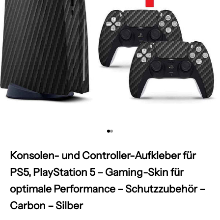
Gehe zu Element 1
Gehe zu Element 2
Konsolen- und Controller-Aufkleber für
PS5, PlayStation 5 – Gaming-Skin für
optimale Performance – Schutzzubehör –
Carbon – Silber