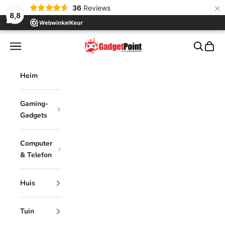
×
36
Reviews
8,8
Zum Inhalt springen
Gadgetpoint
Menü
Suchen
Waren
Heim
Gaming-
Gadgets
Computer
& Telefon
Huis
Tuin